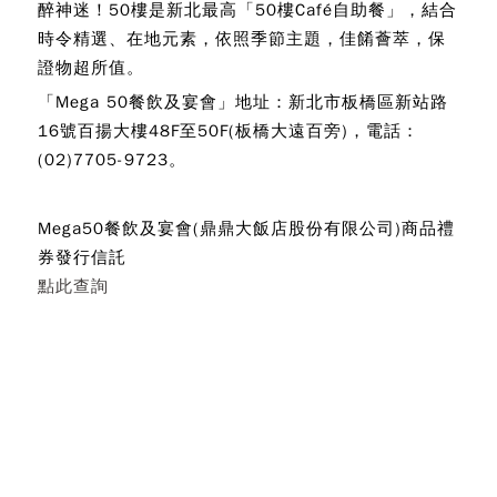
醉神迷！50樓是新北最高「50樓Café自助餐」，結合
時令精選、在地元素，依照季節主題，佳餚薈萃，保
證物超所值。
「Mega 50餐飲及宴會」地址：新北市板橋區新站路
16號百揚大樓48F至50F(板橋大遠百旁)，電話：
(02)7705-9723。
Mega50餐飲及宴會(鼎鼎大飯店股份有限公司)商品禮
券發行信託
點此查詢