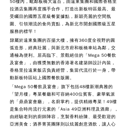
50樓內，毗鄰板橋大遠百，由遠東集團和國際香格里
拉酒店集團再度攜手合作，打造出新板特區最高、最
受矚目的國際五星級餐宴據點，新穎亮麗的空間氛
圍、引領潮流的食尚賣點，為新北市開創國際級五星
服務的標竿！
隸屬於遠東集團的百揚大樓，擁有360度全視野的圓
弧造形，經典壯麗，與新北市府和板橋車站為鄰，交
通極為便利。居高臨下、景觀絕佳的「Mega 50餐飲
及宴會」，由獲獎無數的香港著名建築師設計內裝，
香格里拉遠東飯店負責經營，集當代流行於一身，帶
動新板特區站上國際餐飲版圖。
「Mega 50餐飲及宴會」旗下包括48樓新潮典雅的
「望月樓」粵菜餐廳和可容納400位賓客、豪華氣派
的「鼎鼎宴會廳」，名廚掌杓，提供精緻粵菜！49樓
是集合時尚流行元素的「Asia 49亞洲料理及酒廊」，
由經驗老到的廚師陣容，烹製香料紛陳、最受歡迎的
亞洲美食；酒界菁英團隊則以炫麗創意酒飲，讓人心