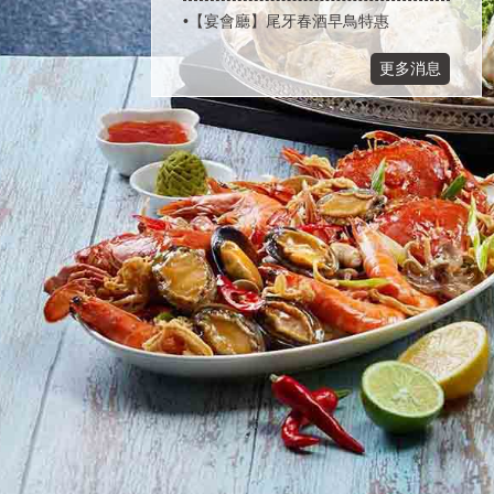
•【宴會廳】尾牙春酒早鳥特惠
更多消息