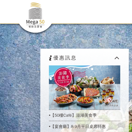
優惠訊息
•【50樓Café】澎湖美食季
•【宴會廳】8-9月平日桌席特惠