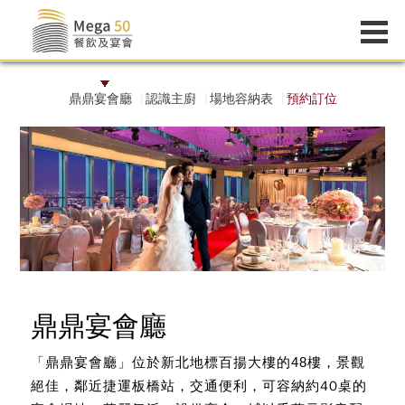
鼎鼎宴會廳
認識主廚
場地容納表
預約訂位
鼎鼎宴會廳
「鼎鼎宴會廳」位於新北地標百揚大樓的48樓，
景觀
可容納約40桌的
絕佳，鄰近捷運
板橋站，交通便利，