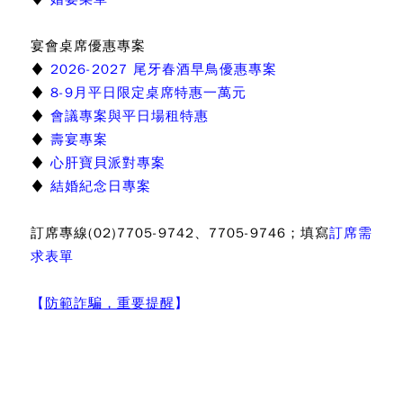
宴會桌席優惠專案
♦
2026-2027 尾牙春酒早鳥優惠專案
♦
8-9月平日限定桌席特惠一萬元
♦
會議專案與平日場租特惠
♦
壽宴專案
♦
心肝寶貝派對專案
♦
結婚紀念日專案
訂席專線(02)7705-9742、7705-9746；填寫
訂席需
求表單
【
防範詐騙，重要提醒
】