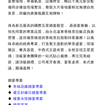
宴會場地，華麗氣派、
設備齊全，輔以千萬元影音配
備同步播放現場實況，
整面大片落地窗框住無
價自然
美景，與廳內典雅氛圍互相輝映！
身為新北最高的國際五星婚宴殿堂，
以
鼎鼎宴會廳」
領先同業的專業品質，
由台北遠東香格里拉飯店負責
提供備受稱道的香格里拉殷勤待客服
務！以風
營運，
味卓絕的經典粵菜，打造賓主盡歡的華美盛宴
；現場
陳設、餐具器皿、中西式主題布置，
全然呈現五
星質
感；頂級宴會團隊的一站式貼心服務，
專注完美細
節，
讓頂級婚禮、公司尾牙春酒、宴客桌席、各式會
議，
圓滿盡興
！
婚宴專案
♦
幸福花嫁婚宴專案
♦
週五好嫁日婚宴專案
♦
臻愛永恆婚宴專案
♦
婚宴菜單