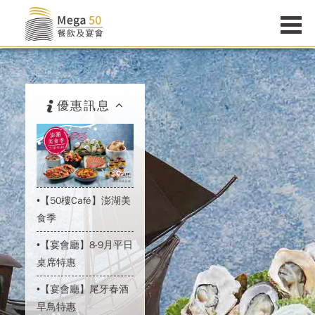
優惠訊息
•【50樓Café】澎湖美
食季
•【宴會廳】8-9月平日
桌席特惠
•【宴會廳】尾牙春酒
早鳥特惠