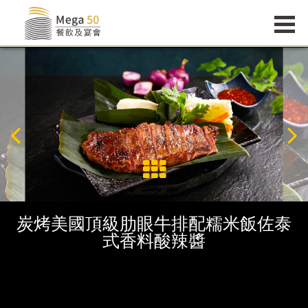
炭烤美國頂級肋眼牛排配糯米飯佐泰
式香料酸辣醬